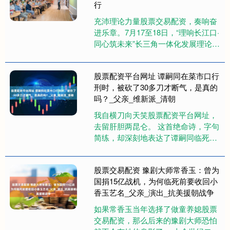
行
充沛理论力量股票交易配资，奏响奋
进乐章。7月17至18日，“理响长江口·
同心筑未来”长三角一体化发展理论研
学传播与协同创新实践交流活动在南
通举行。活动成立长三角....
股票配资平台网址 谭嗣同在菜市口行
刑时，被砍了30多刀才断气，是真的
吗？_父亲_维新派_清朝
我自横刀向天笑股票配资平台网址，
去留肝胆两昆仑。 这首绝命诗，字句
简练，却深刻地表达了谭嗣同临死前
的决心与豪情。寥寥数语，便能看到
这位英勇之士在生死抉择时无畏的....
股票交易配资 豫剧大师常香玉：曾为
国捐15亿战机，为何临死前要收回小
香玉艺名_父亲_演出_抗美援朝战争
如果常香玉当年选择了做童养媳股票
交易配资，那么后来的豫剧大师恐怕