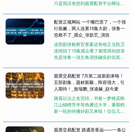
只是我没有想到股票配资平台网址，
这一集才更新没有多久，导演就给了
大家一个惊喜。这个惊喜是什么呢....
配资正规网站 一个嘴巴歪了，一个强
行装嫩，两人连累15集大剧，张鲁一
也救不了_观众_张歆艺_演技
这部剧讲检察官查案还有啥正当防卫
连续拍了15集观众看了都觉得别扭首
先是张鲁一演主角演技确实好但其他
演员总出岔子把他带进去不少人说他
演技再好也撑不起剧本配资正规网....
股票交易配资 7月第二波新剧来咯！
五部剧集，题材新颖，阵容强大，引
人期待！_敖瑞鹏_张凌赫_赵今麦
随着以法之名完结，书卷一梦桃花映
江山锦绣芳华等热播过大半，暑期档
新一轮的待播好剧又来啦！仅仅几
天，就有五部剧集体官宣定档开播股
票交易配资，你准备好追剧了吗？
股票交易配资 路通茶香远——一条公
正....