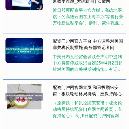
道效率难题_大皖新闻 | 安徽网
近日股票配资平台官方版，高德地图
旗下的高德云图在上海举办"零售行业
万物新生私享会"。伊利、蒙牛乳业、
光明乳业、百事、益海嘉里、康师
傅、通用磨坊、三得利等国内外头....
配资门户网官方平台 中方调整对美国
非关税反制措施 商务部答记者问
中美日内瓦经贸会谈联合声明中提到
中方将暂停或取消自2025年4月2日起
针对美国的非关税反制措施，有记者
就出口管制管控名单、不可靠实体清
单进行提问。 商务部新闻发....
配资门户网官网首页 和讯投顾宋安
甫：板块轮动格局持续，应保持耐心
（原标题：和讯投顾宋安甫：板块轮
动格局持续配资门户网官网首页，应
保持耐心） 5月9日配资门户网官网首
页，和讯投顾宋安甫提出操作策略建
议：鉴于当前市场成交量重回1....