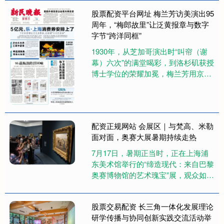
合中巴特色的美食，分享两国文....
股票配资平台网址 梅兰芳访美演出95
周年，“梅郎故里”让泛黄报章与数字
字节“跨洋同框”
1930年，从芝加哥演出时“叫帘（谢
幕）六次”的满堂喝彩，到洛杉矶获授
博士学位的荣耀加冕，梅兰芳用京剧
征服万千美国观众的同时，也在中美
文化壁垒上凿开了一扇交流之....
配资正规网站 会展区｜与梵高、米勒
面对面，奥赛大展暑期持续走热
7月17日，暑期正当时，正在上海浦
东美术馆举行的“缔造现代：来自巴黎
奥赛博物馆的艺术瑰宝”展，观众如
潮。 观众在欣赏让-弗朗索瓦·米勒的
《拾穗者》。 观众在欣赏....
股票交易配资 长三角一体化发展理论
研学传播与协同创新实践交流活动举