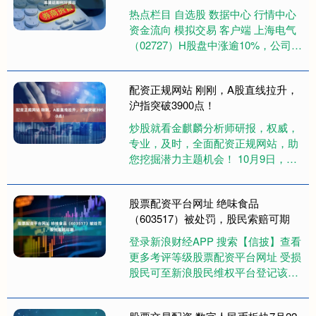
热点栏目 自选股 数据中心 行情中心
资金流向 模拟交易 客户端 上海电气
（02727）H股盘中涨逾10%，公司A
股涨停，截至发稿，股价上涨9.02%
股票交易配....
配资正规网站 刚刚，A股直线拉升，
沪指突破3900点！
炒股就看金麒麟分析师研报，权威，
专业，及时，全面配资正规网站，助
您挖掘潜力主题机会！ 10月9日，A
股直线拉升，沪指盘中突破3900点，
续创10年新高。 截至发....
股票配资平台网址 绝味食品
（603517）被处罚，股民索赔可期
登录新浪财经APP 搜索【信披】查看
更多考评等级股票配资平台网址 受损
股民可至新浪股民维权平台登记该公
司维权：http://wq.finance.sina.co....