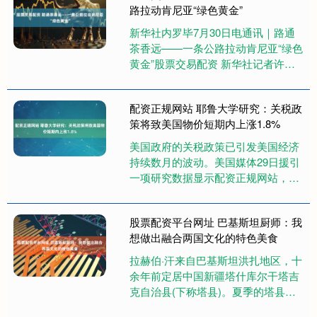
路拉动肯尼亚“绿色黄金”
新华社内罗毕7月30日电通讯｜路通
茶香远——一条公路拉动肯尼亚“绿色
黄金”股票交易配资 新华社记者许嘉
桐 李卓群 在肯尼亚西部基苏木市远
郊，雨水浸润着连绵起伏的....
配资正规网站 耶鲁大学研究：关税政
策将致美国物价短期内上涨1.8%
美国政府的关税政策已引发美国经济
持续数月的波动。美国媒体29日援引
一项研究数据显示配资正规网站，美
关税政策将导致美国物价在短期内上
涨1.8%，也就是接近美联储设....
股票配资平台网址 巴基斯坦厨师：我
想做出融合两国文化的特色美食
拉赫伯·汗来自巴基斯坦洪扎地区，十
余年前定居中国新疆塔什库尔干塔吉
克自治县(下称塔县)。夏季的塔县迎
来万千游客，他热情招待客人品尝融