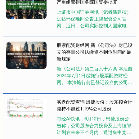
产重组获得国务院国资委批复
上证报中国证券网讯（记者潘建樑）
远达环保晚间公告正规配资公司官
网，近日，公司实际控制人国家电力
投资集团有限公司收到国务院国有资
产监督管理委员会出具的《关于国家
股票配资财经网 新《公司法》对已设
电....
立的存量公司认缴资本到位时间的最
新规定
新《公司法》第二百六十六条 本法自
2024年7月1日起施行股票配资财经
网。 本法施行前已登记设立的公司，
出资期限超过本法规定的期限的，除
法律、行政法规或者国务院....
实盘配资查询 恩捷股份：股东拟合计
减持不超过1.19%公司股份
每经AI快讯，6月12日，恩捷股份公
告称，公司股东合力投资及上海恒邹
计划在未来三个月内，通过集中竞价
交易和大宗交易方式减持公司股份。