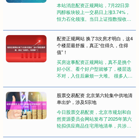
本站消息配资正规网站，7月22日异
丙醇板块较上一交易日上涨3.74%，
恒力石化领涨。当日上证指数报收于
3581.86，上涨0.62%。深证成指报收
于11099.....
配资正规网站 换了3次房才明白，这4
个楼层最舒服，真正“住得久，住得
值”！
买房这事配资正规网站，真不是挑个
好小区、看个好户型就够了，楼层选
不对，入住后麻烦一大堆。 很多人第
一次买房选楼层都是仓促决定，住一
阵子才发现，要么太吵、要么太晒....
股票交易配资 北京第六轮集中供地清
单出炉，涉及5宗地
今日股票交易配资，北京市规划和自
然资源委员会网站发布了2025年第六
轮拟供应商品住宅用地清单，共涉及
5宗地，土地面积约13公顷，建筑规