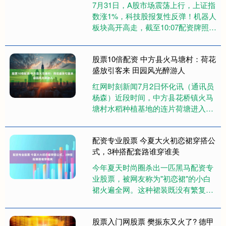
7月31日，A股市场震荡上行，上证指
数涨1%，科技股报复性反弹！机器人
板块高开高走，截至10:07配资牌照查
询网，机器人ETF汇添富（159213）
爆量涨近5%....
股票10倍配资 中方县火马塘村：荷花
盛放引客来 田园风光醉游人
红网时刻新闻7月2日怀化讯（通讯员
杨森）近段时间，中方县花桥镇火马
塘村水稻种植基地的连片荷塘进入最
佳观赏期，秀美清新的夏日风光，吸
引不少市民游客前来打卡赏荷。....
配资专业股票 今夏大火初恋裙穿搭公
式，3种搭配套路谁穿谁美
今年夏天时尚圈杀出一匹黑马配资专
业股票，被网友称为"初恋裙"的小白
裙火遍全网。这种裙装既没有繁复设
计也不玩夸张剪裁，仅凭纯净白色就
能让人秒回十八岁。当阳光穿透轻....
股票入门网股票 樊振东又火了? 德甲