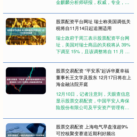
金麒麟分析师研报，权威，专业，及
时，全面，助您挖掘潜力主题机会！
12月10日，海光信息技....
股票配资平台网址 瑞士称美国调低关
税将自11月14日起追溯适用
瑞士政府于周三表示股票配资平台网
址，美国对瑞士商品的关税将从 39%
下调至 15%，且该调整将自 11 月 14
日起追溯生效，这为那些此前背负着
美国对欧最高....
股票交易配资 “平安系”起诉华夏幸福
董事长王文学及股东 12月17日将在上
海金融法院开庭
12月10日，记者注意到，天眼查信息
显示股票交易配资，中国平安人寿保
险股份有限公司及平安资产管理有限
责任公司起诉华夏幸福基业控股股份
公司及“王某”。开庭公告显示....
股票交易配资 上海电气早盘涨超9%
可控核聚变赛道近期利好频出