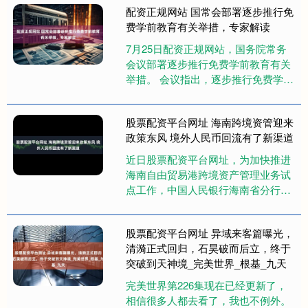
配资正规网站 国常会部署逐步推行免
费学前教育有关举措，专家解读
7月25日配资正规网站，国务院常务
会议部署逐步推行免费学前教育有关
举措。 会议指出，逐步推行免费学前
教育是涉及千家万户、事关长远发展
的重要惠民举措。要指导各地尽....
股票配资平台网址 海南跨境资管迎来
政策东风 境外人民币回流有了新渠道
近日股票配资平台网址，为加快推进
海南自由贸易港跨境资产管理业务试
点工作，中国人民银行海南省分行等
五部门联合印发《海南自由贸易港跨
境资产管理试点业务实施细则》
股票配资平台网址 异域来客篇曝光，
（下....
清漪正式回归，石昊破而后立，终于
突破到天神境_完美世界_根基_九天
完美世界第226集现在已经更新了，
相信很多人都去看了，我也不例外。