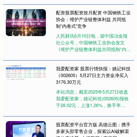
合力投资拟减持不超过5063....
配资股票配资按月配资 中国钢铁工业
协会：维护产业链整体利益 共同抵
制“内卷式”竞争
人民财讯6月10日电，据中国冶金报
社公众号，中国钢铁工业协会发文
《维护产业链整体利益共同抵制“内卷
式”竞争》表示配资股票配资按月配
资，综合整治“内卷式”竞争是一....
我爱配资家 股票行情快报：姚记科技
（002605）5月27日主力资金净买入
3176.30万元
本站消息，截至2025年5月27日收盘
我爱配资家，姚记科技(002605)报收
于28.02元，上涨1.26%，换手率
4.87%，成交量16.37万手，成交额
4.....
股票配资平台官方版 高德云图：携手
多家头部零售企业，探索以AI破解渠