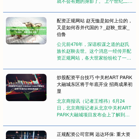
就不会有她的身影了。 上个世纪二三
十年代，传统的封建观念依然根深蒂
固，社会普遍认为女性的命运就是....
配资正规网站 赵无恤是如何上位的，
又是如何吞并代国的？_赵鞅_世家_
伯鲁
公元前476年，深谙权谋之道的赵氏
族长赵鞅去世。这个消息一经传开配
资正规网站，各大世家纷纷松了一口
气，大家都暗自庆幸：这个难缠的老
家伙终于死了，我们的日子总算能....
炒股配资平台技巧 中关村ART PARK
大融城东区将于年底开业 招商成果初
显
北京商报讯（记者王维祎）6月24
日，北京商报记者从北京中关村ART
PARK大融城项目发布会上了解到炒
股配资平台技巧，该项目东区将于今
年12月底开始营业。攀山鼠....
正规配资公司官网 远达环保: 重大资