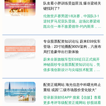
队友看小胖训练受益匪浅 爆冷梁靖关
键找到了?
伦敦世乒赛男团1/8决赛，中国队3-1
逆转罗马尼亚队晋级。这场比赛梁靖
崑出任一单不敌爱德华-约内斯库，但
随后王楚钦独取2分，林诗栋也拿到
关键1分，最终男团还是兵....
专业股票配资知识论坛 蔚来ES9实车
登场：23寸轮圈配900V架构，六座布
局打造豪华出行新体验
蔚来全新旗舰车型ES9近日正式揭开
神秘面纱专业股票配资知识论坛，凭
借多项创新设计与尖端技术配置，迅
速成为汽车市场焦点。这款定位大型
豪华SUV的新车，在尺寸、动力....
配资正规网站 海光信息中科曙光终止
重组 或因“二级市场股价变化较大”
登录新浪财经APP 搜索【信披】查看
更多考评等级配资正规网站 炒股就看