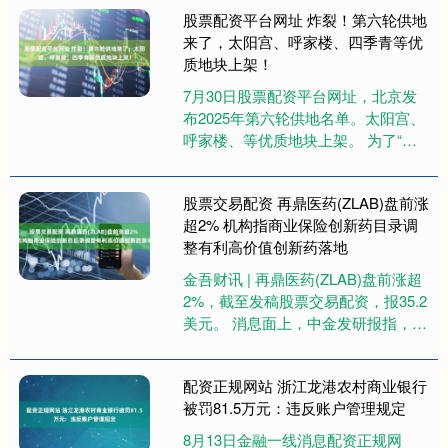
模约24万平方米，上述用地....
股票配资平台网址 炸裂！第六轮供地
来了，太阳宫、呼家楼、四季青等优
质地块上架！
7月30日股票配资平台网址，北京发
布2025年第六轮供地名单。太阳宫、
呼家楼、等优质地块上架。 为了“止
跌回稳”，北京也是拼了。今年的新推
出地块都相对比较优质，....
股票交易配资 再鼎医药(ZLAB)盘前涨
超2% 机构指商业保险创新药目录调
整有利高价值创新药落地
金吾财讯 | 再鼎医药(ZLAB)盘前涨超
2%，截至发稿股票交易配资，报35.2
美元。 消息面上，中金发研报指，国
家医保局发布基本医疗保险、生育保
险和工伤保险药....
配资正规网站 浙江龙港农村商业银行
被罚81.5万元：违反账户管理规定
8月13日金融一线消息配资正规网