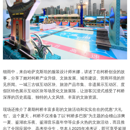
细雨中，来自哈萨克斯坦的服装设计师米娜，讲述了在柯桥创业的故
事，分享了她对柯桥产业升级、文旅发展、城市建设、营商环境的所
见所闻。一城三古镇互动区块、旅游产品市集、非遗展示互动区、度
假区特色展示互动区块等场景化文旅展陈，让游客沉浸式感受了柯桥
深厚的历史底蕴、独特的人文风情、丰富的文旅资源。
现场还推介了暑期柯桥丰富多彩的文旅活动和实实在在的优惠“大礼
包”。这个夏天，柯桥不仅准备了以“柯桥多巴胺”为主题的会稽山凉爽
一夏、鉴湖欢乐夜、鉴湖音乐嘉年华等众多火热的文旅活动，而且推
出了全国应届中、高考毕业生，凭本人2025年准考证，即可享受鉴湖