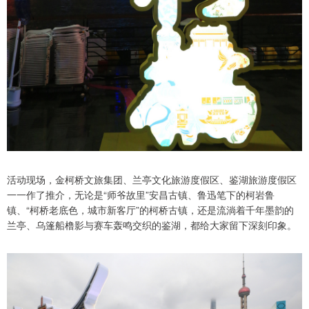
活动现场，金柯桥文旅集团、兰亭文化旅游度假区、鉴湖旅游度假区
一一作了推介，无论是“师爷故里”安昌古镇、鲁迅笔下的柯岩鲁
镇、“柯桥老底色，城市新客厅”的柯桥古镇，还是流淌着千年墨韵的
兰亭、乌篷船橹影与赛车轰鸣交织的鉴湖，都给大家留下深刻印象。