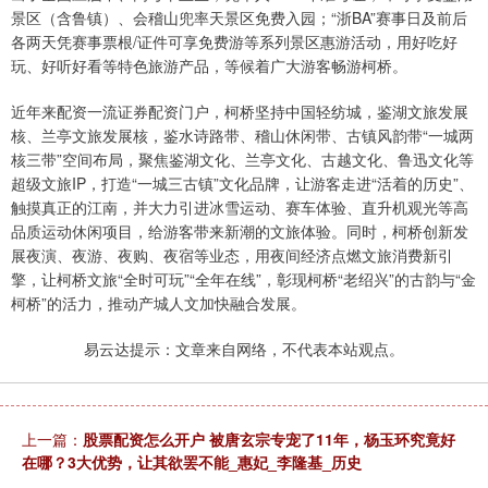
景区（含鲁镇）、会稽山兜率天景区免费入园；“浙BA”赛事日及前后
各两天凭赛事票根/证件可享免费游等系列景区惠游活动，用好吃好
玩、好听好看等特色旅游产品，等候着广大游客畅游柯桥。
近年来配资一流证券配资门户，柯桥坚持中国轻纺城，鉴湖文旅发展
核、兰亭文旅发展核，鉴水诗路带、稽山休闲带、古镇风韵带“一城两
核三带”空间布局，聚焦鉴湖文化、兰亭文化、古越文化、鲁迅文化等
超级文旅IP，打造“一城三古镇”文化品牌，让游客走进“活着的历史”、
触摸真正的江南，并大力引进冰雪运动、赛车体验、直升机观光等高
品质运动休闲项目，给游客带来新潮的文旅体验。同时，柯桥创新发
展夜演、夜游、夜购、夜宿等业态，用夜间经济点燃文旅消费新引
擎，让柯桥文旅“全时可玩”“全年在线”，彰现柯桥“老绍兴”的古韵与“金
柯桥”的活力，推动产城人文加快融合发展。
易云达提示：文章来自网络，不代表本站观点。
上一篇：
股票配资怎么开户 被唐玄宗专宠了11年，杨玉环究竟好
在哪？3大优势，让其欲罢不能_惠妃_李隆基_历史