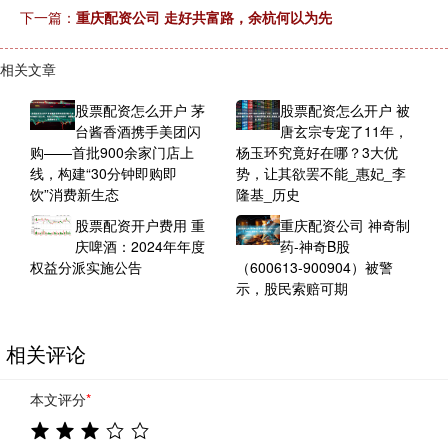
下一篇：
重庆配资公司 走好共富路，余杭何以为先
相关文章
股票配资怎么开户 茅
股票配资怎么开户 被
台酱香酒携手美团闪
唐玄宗专宠了11年，
购——首批900余家门店上
杨玉环究竟好在哪？3大优
线，构建“30分钟即购即
势，让其欲罢不能_惠妃_李
饮”消费新生态
隆基_历史
股票配资开户费用 重
重庆配资公司 神奇制
庆啤酒：2024年年度
药-神奇B股
权益分派实施公告
（600613-900904）被警
示，股民索赔可期
相关评论
本文评分
*