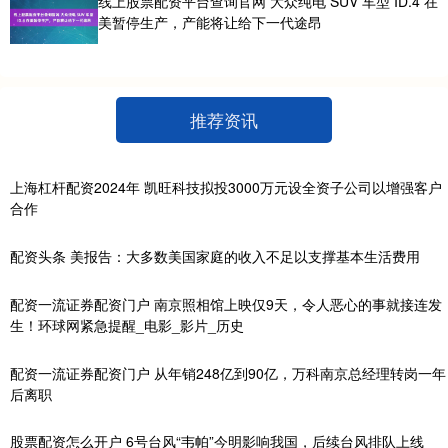
线上股票配资平台查询官网 大众纯电 SUV 车型 ID.4 在
美暂停生产，产能将让给下一代途昂
推荐资讯
上海杠杆配资2024年 凯旺科技拟投3000万元设全资子公司以增强客户
合作
配资头条 美报告：大多数美国家庭的收入不足以支撑基本生活费用
配资一流证券配资门户 南京照相馆上映仅9天，令人恶心的事就接连发
生！环球网紧急提醒_电影_影片_历史
配资一流证券配资门户 从年销248亿到90亿，万科南京总经理转岗一年
后离职
股票配资怎么开户 6号台风“韦帕”今明影响我国，后续台风排队上线